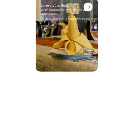
Corporate Gala Night
Lorem ipsum dolor sit amet, consectetur
adipiscing elit.
Luxury Ballroom
5-Course Plated Dinner