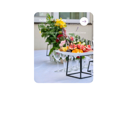
Outdoor Garden Party
Lorem ipsum dolor sit amet, consectetur
adipiscing elit.
Luxury Ballroom
5-Course Plated Dinner