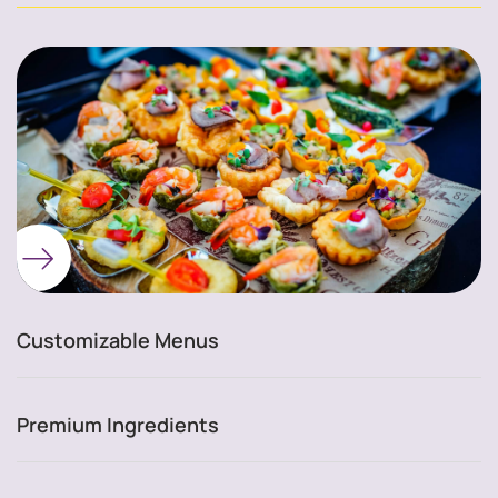
con
Customizable Menus
 sit amet, consectetur
Premium Ingredients